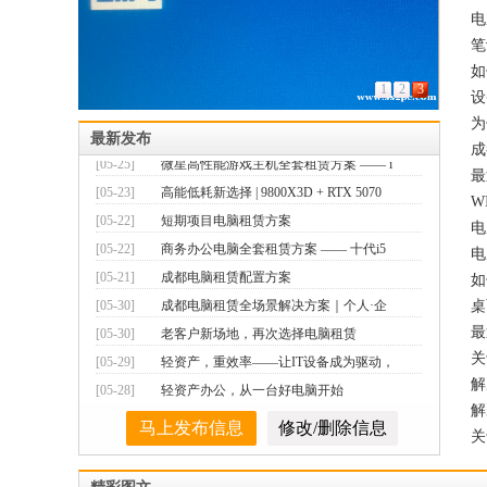
[05-30]
成都电脑租赁全场景解决方案｜个人·企
电
业·培训机构一站式服务
[05-30]
老客户新场地，再次选择电脑租赁
笔
[05-29]
轻资产，重效率——让IT设备成为驱动，
如
1
2
3
而非负担
设
[05-28]
轻资产办公，从一台好电脑开始
为
[05-26]
轻资产运营，从选择电脑租赁开始
最新发布
成
[05-25]
微星高性能游戏主机全套租赁方案 —— i
最
7-12700 +
[05-23]
高能低耗新选择 | 9800X3D + RTX 5070
W
游
[05-22]
短期项目电脑租赁方案
电
[05-22]
商务办公电脑全套租赁方案 —— 十代i5
电
+ 16G + G
[05-21]
成都电脑租赁配置方案
如
[05-30]
成都电脑租赁全场景解决方案｜个人·企
桌
业·培训机构一站式服务
[05-30]
老客户新场地，再次选择电脑租赁
最
[05-29]
轻资产，重效率——让IT设备成为驱动，
关
而非负担
[05-28]
轻资产办公，从一台好电脑开始
解
[05-26]
轻资产运营，从选择电脑租赁开始
解
关
[05-25]
微星高性能游戏主机全套租赁方案 —— i
7-12700 +
[05-23]
高能低耗新选择 | 9800X3D + RTX 5070