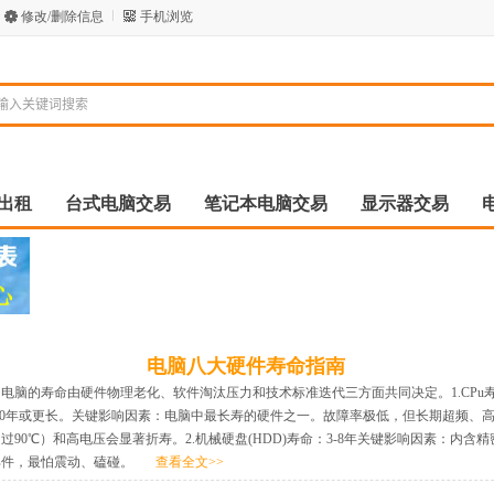
修改/删除信息
手机浏览
出租
台式电脑交易
笔记本电脑交易
显示器交易
电脑八大硬件寿命指南
电脑的寿命由硬件物理老化、软件淘汰压力和技术标准迭代三方面共同决定。1.CPu
-20年或更长。关键影响因素：电脑中最长寿的硬件之一。故障率极低，但长期超频、
过90℃）和高电压会显著折寿。2.机械硬盘(HDD)寿命：3-8年关键影响因素：内含精
部件，最怕震动、磕碰。
查看全文>>