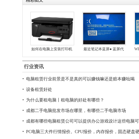
精彩图文
游
[05-22]
短期项目电脑租赁方案
[05-22]
商务办公电脑全套租赁方案 —— 十代i5
+ 16G + G
[05-21]
成都电脑租赁配置方案
如何在电脑上安装打印机
最近笔记本蓝屏● 蓝屏代
W
码: SYSTEM SERVICE
行业资讯
电脑租赁行业前景是不是真的可以赚钱嘛还是赔本赚吆喝
设备租赁好处
为什么要租电脑丨租电脑的好处有哪些？
成都二手电脑批发市场在哪里，有哪些二手电脑市场
成都有哪些电脑租赁公司可以提供办公游戏设计这些电脑可
靠嘛
PC电脑三大件行情报价。CPU报价，内存报价，固态硬盘