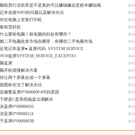
脑租赁行业前景是不是真的可以赚钱嘛还是赔本赚吆喝
20-0
记本连接WIFI的问题以及解决办法
20-0
何在电脑上安装打印机
20-0
备租赁好处
20-0
什么要租电脑丨租电脑的好处有哪些？
20-0
都二手电脑批发市场在哪里，有哪些二手电脑市场
20-0
近笔记本蓝屏● 蓝屏代码: SYSTEM SERVICE
20-0
IN10蓝屏SYSTEM_SERVICE_EXCEPTIO
20-0
脑蓝屏
20-0
脑开机很慢解决方案
20-0
何让两个屏幕合成一个屏幕
20-0
面图标全没了解决办法
20-0
近频繁蓝屏0*000000F4代码原因
20-0
于硬盘C盘系统磁盘沾满解决
20-0
决蓝屏0*00000050
20-0
决蓝屏0*00000124
20-0
于蓝屏0*0000003B
20-0