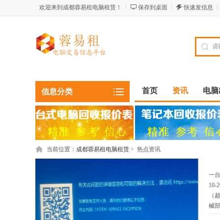
欢迎来到成都蓉易租电脑租赁！
保存到桌面
快速发信息
首页
资讯
电脑
信息分类
店铺
当前位置：
成都蓉易租电脑租赁
>
热点资讯
一台
10
（超
械