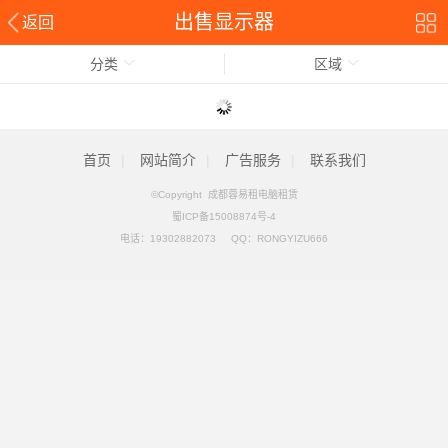
出售显示器
返回
分类
区域
首页
|
网站简介
|
广告服务
|
联系我们
©Copyright 成都蓉易租电脑租赁
蜀ICP备15008874号-4
电话：
19302882073
QQ：
RONGYIZU666