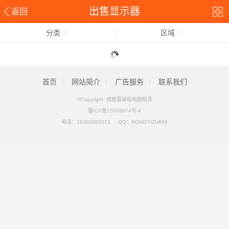
出售显示器
返回
分类
区域
首页
|
网站简介
|
广告服务
|
联系我们
©Copyright 成都蓉易租电脑租赁
蜀ICP备15008874号-4
电话：
19302882073
QQ：
RONGYIZU666